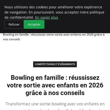
Bowling La Rosiere
Nous utilisons des cookies pour améliorer votre expérience
de navigation. En poursuivant, vous acceptez notre politique
de confidentialité.
En savoir plus
Refuser
Accepter
Accueil
Compétitions et Événements
Bowling en famille : réussissez votre sortie avec enfants en 2026 grâce à
nos conseils
COMPÉTITIONS ET ÉVÉNEMENTS
Bowling en famille : réussissez
votre sortie avec enfants en 2026
grâce à nos conseils
Transformez une sortie bowling avec vos enfants en