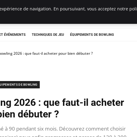
expérience de navigation. En poursuivant, vous acceptez notre polit
re
ET ÉVÉNEMENTS
TECHNIQUES DE JEU
ÉQUIPEMENTS DE BOWLING
wling 2026 : que faut-il acheter pour bien débuter ?
UIPEMENTS DE BOWLING
g 2026 : que faut-il acheter
bien débuter ?
gné à 90 pendant six mois. Découvrez comment choisir