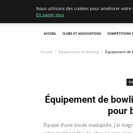
Nous utilisons des cookies pour améliorer votre 
Bowling La Rosie
En savoir plus
ACCUEIL
CLUBS ET ASSOCIATIONS
COMPÉTITIONS 
Accueil
Équipements de Bowling
Équipement de bo
ÉQ
Équipement de bowlin
pour 
Équipé d’une boule inadaptée, j’ai sta