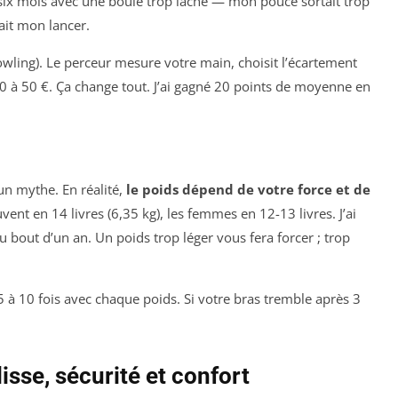
é six mois avec une boule trop lâche — mon pouce sortait trop
ait mon lancer.
owling). Le perceur mesure votre main, choisit l’écartement
 30 à 50 €. Ça change tout. J’ai gagné 20 points de moyenne en
un mythe. En réalité,
le poids dépend de votre force et de
nt en 14 livres (6,35 kg), les femmes en 12-13 livres. J’ai
 bout d’un an. Un poids trop léger vous fera forcer ; trop
5 à 10 fois avec chaque poids. Si votre bras tremble après 3
isse, sécurité et confort