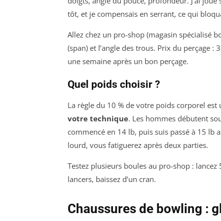
doigts, angle du pouce, profondeur. J’ai jou
tôt, et je compensais en serrant, ce qui bloqu
Allez chez un pro-shop (magasin spécialisé b
(span) et l’angle des trous. Prix du perçage :
une semaine après un bon perçage.
Quel poids choisir ?
La règle du 10 % de votre poids corporel est 
votre technique
. Les hommes débutent souve
commencé en 14 lb, puis suis passé à 15 lb au
lourd, vous fatiguerez après deux parties.
Testez plusieurs boules au pro-shop : lancez 
lancers, baissez d’un cran.
Chaussures de bowling : gl