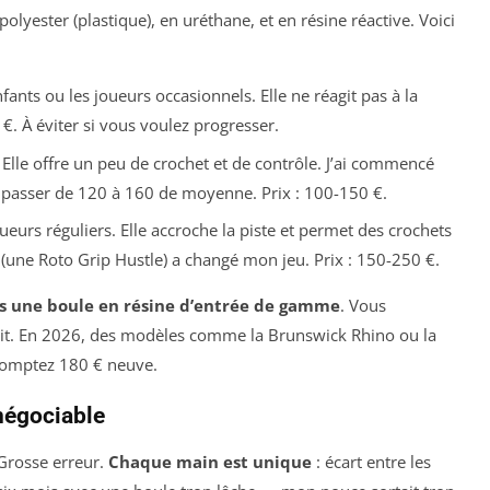
 polyester (plastique), en uréthane, et en résine réactive. Voici
nfants ou les joueurs occasionnels. Elle ne réagit pas à la
 €. À éviter si vous voulez progresser.
lle offre un peu de crochet et de contrôle. J’ai commencé
passer de 120 à 160 de moyenne. Prix : 100-150 €.
oueurs réguliers. Elle accroche la piste et permet des crochets
 (une
Roto Grip Hustle
) a changé mon jeu. Prix : 150-250 €.
s une boule en résine d’entrée de gamme
. Vous
fait. En 2026, des modèles comme la
Brunswick Rhino
ou la
comptez 180 € neuve.
négociable
Grosse erreur.
Chaque main est unique
: écart entre les