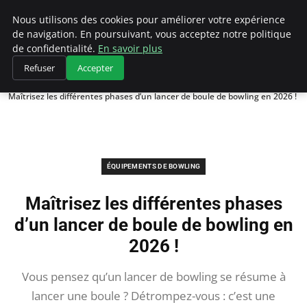
Bowling La Rosiere
Nous utilisons des cookies pour améliorer votre expérience
de navigation. En poursuivant, vous acceptez notre politique
de confidentialité.
En savoir plus
Refuser
Accepter
Accueil
Équipements de Bowling
Maîtrisez les différentes phases d’un lancer de boule de bowling en 2026 !
ÉQUIPEMENTS DE BOWLING
Maîtrisez les différentes phases
d’un lancer de boule de bowling en
2026 !
Vous pensez qu’un lancer de bowling se résume à
lancer une boule ? Détrompez-vous : c’est une