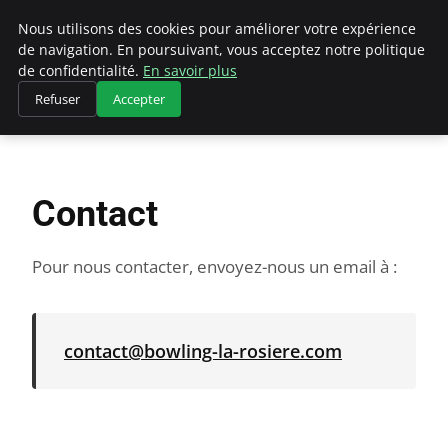
Bowling La Rosiere
Nous utilisons des cookies pour améliorer votre expérience
de navigation. En poursuivant, vous acceptez notre politique
de confidentialité.
En savoir plus
Refuser
Accepter
Accueil
Contact
Contact
Pour nous contacter, envoyez-nous un email à :
contact@bowling-la-rosiere.com