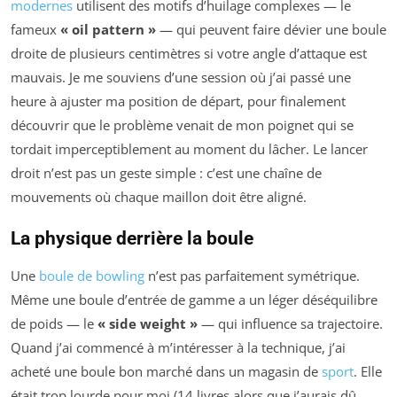
modernes
utilisent des motifs d’huilage complexes — le
fameux
« oil pattern »
— qui peuvent faire dévier une boule
droite de plusieurs centimètres si votre angle d’attaque est
mauvais. Je me souviens d’une session où j’ai passé une
heure à ajuster ma position de départ, pour finalement
découvrir que le problème venait de mon poignet qui se
tordait imperceptiblement au moment du lâcher. Le lancer
droit n’est pas un geste simple : c’est une chaîne de
mouvements où chaque maillon doit être aligné.
La physique derrière la boule
Une
boule de bowling
n’est pas parfaitement symétrique.
Même une boule d’entrée de gamme a un léger déséquilibre
de poids — le
« side weight »
— qui influence sa trajectoire.
Quand j’ai commencé à m’intéresser à la technique, j’ai
acheté une boule bon marché dans un magasin de
sport
. Elle
était trop lourde pour moi (14 livres alors que j’aurais dû