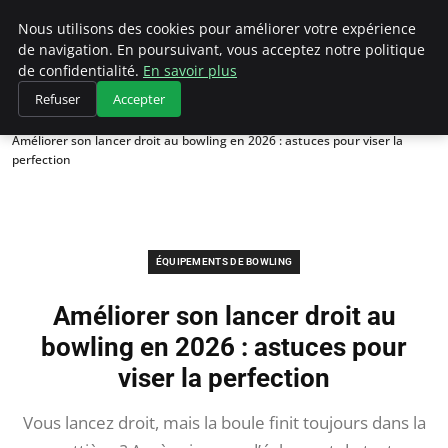
Bowling La Rosiere
Nous utilisons des cookies pour améliorer votre expérience
de navigation. En poursuivant, vous acceptez notre politique
de confidentialité.
En savoir plus
Refuser
Accepter
Accueil
Équipements de Bowling
Améliorer son lancer droit au bowling en 2026 : astuces pour viser la
perfection
ÉQUIPEMENTS DE BOWLING
Améliorer son lancer droit au
bowling en 2026 : astuces pour
viser la perfection
Vous lancez droit, mais la boule finit toujours dans la